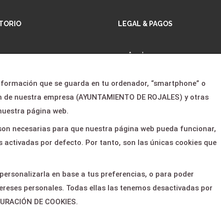
TORIO
LEGAL & PAGOS
io
Ayuda
gramación
Aviso legal
información que se guarda en tu ordenador, “smartphone” o
otros
Política de privacidad
son de nuestra empresa (AYUNTAMIENTO DE ROJALES) y otras
cias
Contactar
nuestra página web.
 clientes
s son necesarias para que nuestra página web pueda funcionar,
 activadas por defecto. Por tanto, son las únicas cookies que
tacto
 personalizarla en base a tus preferencias, o para poder
ereses personales. Todas ellas las tenemos desactivadas por
IGURACIÓN DE COOKIES.