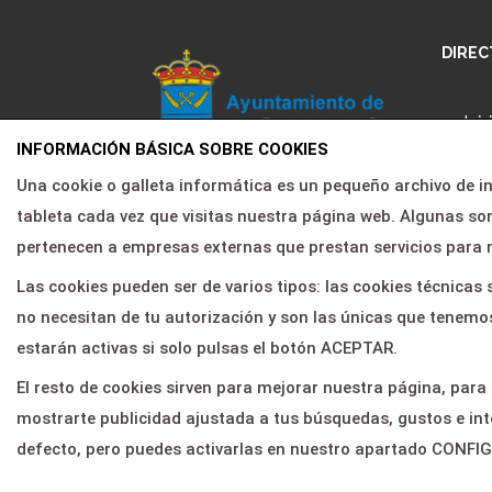
DIREC
Inic
INFORMACIÓN BÁSICA SOBRE COOKIES
Pro
Una cookie o galleta informática es un pequeño archivo de 
Agenda cultural de Rojales
Nos
tableta cada vez que visitas nuestra página web. Algunas 
Noti
pertenecen a empresas externas que prestan servicios para 
Área
Las cookies pueden ser de varios tipos: las cookies técnica
no necesitan de tu autorización y son las únicas que tenemos
Con
estarán activas si solo pulsas el botón ACEPTAR.
El resto de cookies sirven para mejorar nuestra página, para
mostrarte publicidad ajustada a tus búsquedas, gustos e int
defecto, pero puedes activarlas en nuestro apartado CONF
© 2026
Servientradas
, All Right Reserved