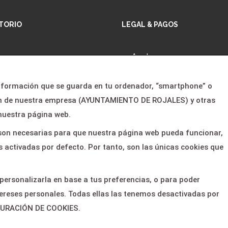
TORIO
LEGAL & PAGOS
io
Ayuda
gramación
Aviso legal
información que se guarda en tu ordenador, “smartphone” o
otros
Política de privacidad
son de nuestra empresa (AYUNTAMIENTO DE ROJALES) y otras
cias
Contactar
nuestra página web.
 clientes
s son necesarias para que nuestra página web pueda funcionar,
 activadas por defecto. Por tanto, son las únicas cookies que
tacto
 personalizarla en base a tus preferencias, o para poder
ereses personales. Todas ellas las tenemos desactivadas por
IGURACIÓN DE COOKIES.