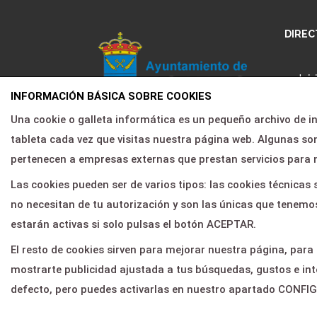
DIREC
Inic
INFORMACIÓN BÁSICA SOBRE COOKIES
Pro
Una cookie o galleta informática es un pequeño archivo de 
Agenda cultural de Rojales
Nos
tableta cada vez que visitas nuestra página web. Algunas 
Noti
pertenecen a empresas externas que prestan servicios para 
Área
Las cookies pueden ser de varios tipos: las cookies técnica
no necesitan de tu autorización y son las únicas que tenemos
Con
estarán activas si solo pulsas el botón ACEPTAR.
El resto de cookies sirven para mejorar nuestra página, para
mostrarte publicidad ajustada a tus búsquedas, gustos e int
defecto, pero puedes activarlas en nuestro apartado CONF
© 2026
Servientradas
, All Right Reserved