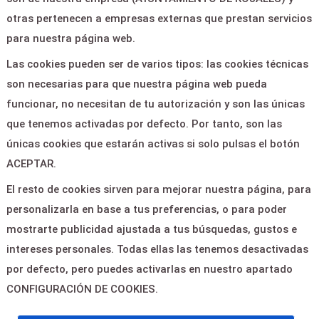
Contactar
otras pertenecen a empresas externas que prestan servicios
para nuestra página web.
CONTACTO
Las cookies pueden ser de varios tipos: las cookies técnicas
son necesarias para que nuestra página web pueda
PASAJE ALBERTO
funcionar, no necesitan de tu autorización y son las únicas
GONZÁLEZ VERGEL -
que tenemos activadas por defecto. Por tanto, son las
ROJALES 03170
únicas cookies que estarán activas si solo pulsas el botón
ACEPTAR.
cultura@rojales.es
El resto de cookies sirven para mejorar nuestra página, para
personalizarla en base a tus preferencias, o para poder
966715001
mostrarte publicidad ajustada a tus búsquedas, gustos e
intereses personales. Todas ellas las tenemos desactivadas
por defecto, pero puedes activarlas en nuestro apartado
CONFIGURACIÓN DE COOKIES.