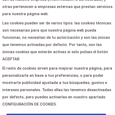
Contactar
otras pertenecen a empresas externas que prestan servicios
para nuestra página web.
CONTACTO
Las cookies pueden ser de varios tipos: las cookies técnicas
son necesarias para que nuestra página web pueda
PASAJE ALBERTO
funcionar, no necesitan de tu autorización y son las únicas
GONZÁLEZ VERGEL -
que tenemos activadas por defecto. Por tanto, son las
ROJALES 03170
únicas cookies que estarán activas si solo pulsas el botón
ACEPTAR.
cultura@rojales.es
El resto de cookies sirven para mejorar nuestra página, para
personalizarla en base a tus preferencias, o para poder
966715001
mostrarte publicidad ajustada a tus búsquedas, gustos e
intereses personales. Todas ellas las tenemos desactivadas
por defecto, pero puedes activarlas en nuestro apartado
CONFIGURACIÓN DE COOKIES.