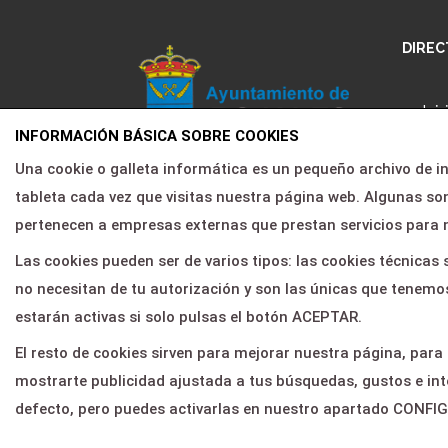
DIREC
Inic
INFORMACIÓN BÁSICA SOBRE COOKIES
Pro
Una cookie o galleta informática es un pequeño archivo de 
Agenda cultural de Rojales
Nos
tableta cada vez que visitas nuestra página web. Algunas 
Noti
pertenecen a empresas externas que prestan servicios para 
Área
Las cookies pueden ser de varios tipos: las cookies técnica
no necesitan de tu autorización y son las únicas que tenemos
Con
estarán activas si solo pulsas el botón ACEPTAR.
El resto de cookies sirven para mejorar nuestra página, para
mostrarte publicidad ajustada a tus búsquedas, gustos e int
defecto, pero puedes activarlas en nuestro apartado CONF
© 2026
Servientradas
, All Right Reserved