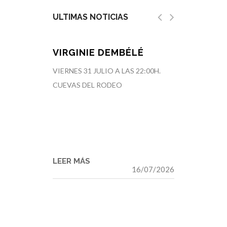
ÚLTIMAS NOTICIAS
 NOVELA
VIRGINIE DEMBÉLÉ
RODEAR
OR
TALLER
VIERNES 31 JULIO A LAS 22:00H.
'
TALLER
CUEVAS DEL RODEO
CONCIE
DOMINGO 
LAS 10:00H
LEER MÁS
LEER MÁS
7/06/2024
16/07/2026