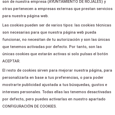
son de nuestra empresa (AYUNTAMIENTO DE ROJALES) y
Contactar
otras pertenecen a empresas externas que prestan servicios
para nuestra página web.
CONTACTO
Las cookies pueden ser de varios tipos: las cookies técnicas
son necesarias para que nuestra página web pueda
PASAJE ALBERTO
funcionar, no necesitan de tu autorización y son las únicas
GONZÁLEZ VERGEL -
que tenemos activadas por defecto. Por tanto, son las
ROJALES 03170
únicas cookies que estarán activas si solo pulsas el botón
ACEPTAR.
cultura@rojales.es
El resto de cookies sirven para mejorar nuestra página, para
personalizarla en base a tus preferencias, o para poder
966715001
mostrarte publicidad ajustada a tus búsquedas, gustos e
intereses personales. Todas ellas las tenemos desactivadas
por defecto, pero puedes activarlas en nuestro apartado
CONFIGURACIÓN DE COOKIES.