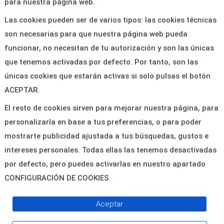
para nuestra página web.
CONTACTO
Las cookies pueden ser de varios tipos: las cookies técnicas
son necesarias para que nuestra página web pueda
PASAJE ALBERTO
funcionar, no necesitan de tu autorización y son las únicas
GONZÁLEZ VERGEL -
que tenemos activadas por defecto. Por tanto, son las
ROJALES 03170
únicas cookies que estarán activas si solo pulsas el botón
ACEPTAR.
cultura@rojales.es
El resto de cookies sirven para mejorar nuestra página, para
personalizarla en base a tus preferencias, o para poder
966715001
mostrarte publicidad ajustada a tus búsquedas, gustos e
intereses personales. Todas ellas las tenemos desactivadas
por defecto, pero puedes activarlas en nuestro apartado
CONFIGURACIÓN DE COOKIES.
© 2026
Servientradas
, All Right
Aceptar
Reserved